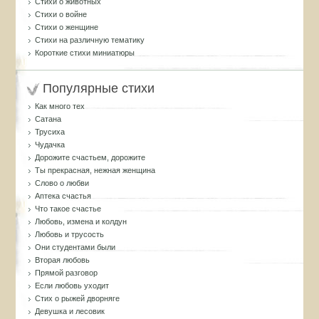
Стихи о животных
Стихи о войне
Стихи о женщине
Стихи на различную тематику
Короткие стихи миниатюры
Популярные стихи
Как много тех
Сатана
Трусиха
Чудачка
Дорожите счастьем, дорожите
Ты прекрасная, нежная женщина
Слово о любви
Аптека счастья
Что такое счастье
Любовь, измена и колдун
Любовь и трусость
Они студентами были
Вторая любовь
Прямой разговор
Если любовь уходит
Стих о рыжей дворняге
Девушка и лесовик