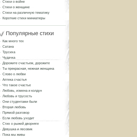
Стихи о войне
Стихи о женщине
Стихи на различную тематику
Короткие стихи миниатюры
Популярные стихи
Как много тех
Сатана
Трусиха
Чудачка
Дорожите счастьем, дорожите
Ты прекрасная, нежная женщина
Слово о любви
Аптека счастья
Что такое счастье
Любовь, измена и колдун
Любовь и трусость
Они студентами были
Вторая любовь
Прямой разговор
Если любовь уходит
Стих о рыжей дворняге
Девушка и лесовик
Пока мы живы