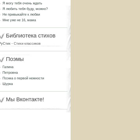
Я могу тебя очень ждать
Я любить тебя буду, можно?
Не привыкайте к любви
Мне уже не 16, мама
Библиотека стихов
РуСтих
- Стихи классиков
Поэмы
Галина
Петровна
Поэма о первой нежности
Шурка
Мы Вконтакте!