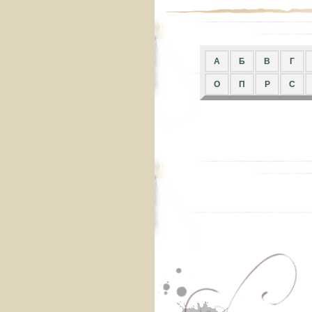
A
Б
В
Г
О
П
Р
С