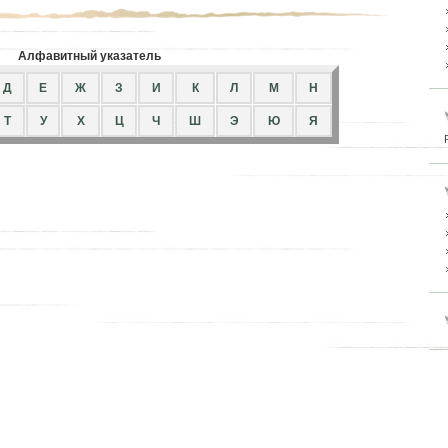
Алфавитный указатель
Д
Е
Ж
З
И
К
Л
М
Н
Т
У
Х
Ц
Ч
Ш
Э
Ю
Я