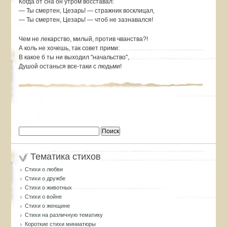
Когда от сна он утром восставал:
— Ты смертен, Цезарь! — стражник восклицал,
— Ты смертен, Цезарь! — чтоб не зазнавался!
Чем не лекарство, милый, против чванства?!
А коль не хочешь, так совет прими:
В какое б ты ни выходил "начальство",
Душой останься все-таки с людьми!
Найти:
Тематика стихов
Стихи о любви
Стихи о дружбе
Стихи о животных
Стихи о войне
Стихи о женщине
Стихи на различную тематику
Короткие стихи миниатюры