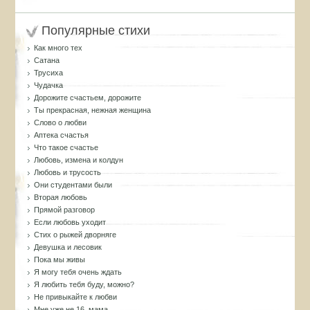
Популярные стихи
Как много тех
Сатана
Трусиха
Чудачка
Дорожите счастьем, дорожите
Ты прекрасная, нежная женщина
Слово о любви
Аптека счастья
Что такое счастье
Любовь, измена и колдун
Любовь и трусость
Они студентами были
Вторая любовь
Прямой разговор
Если любовь уходит
Стих о рыжей дворняге
Девушка и лесовик
Пока мы живы
Я могу тебя очень ждать
Я любить тебя буду, можно?
Не привыкайте к любви
Мне уже не 16, мама