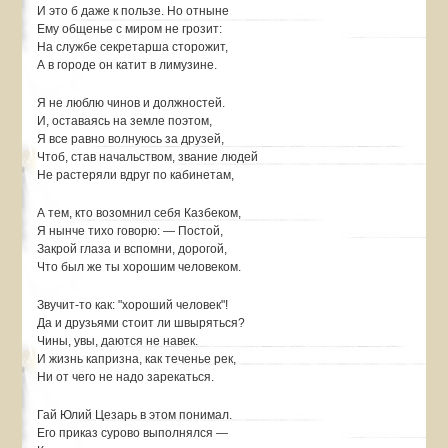
И это б даже к пользе. Но отныне
Ему общенье с миром не грозит:
На службе секретарша сторожит,
А в городе он катит в лимузине.
Я не люблю чинов и должностей.
И, оставаясь на земле поэтом,
Я все равно волнуюсь за друзей,
Чтоб, став начальством, звание людей
Не растеряли вдруг по кабинетам,
А тем, кто возомнил себя Казбеком,
Я нынче тихо говорю: — Постой,
Закрой глаза и вспомни, дорогой,
Что был же ты хорошим человеком.
Звучит-то как: "хороший человек"!
Да и друзьями стоит ли швыряться?
Чины, увы, даются не навек.
И жизнь капризна, как теченье рек,
Ни от чего не надо зарекаться.
Гай Юлий Цезарь в этом понимал.
Его приказ сурово выполнялся —