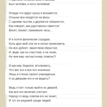
Был человек, и нету человека!
Откуда что вдруг сразу и возьмется,
Отныне все кладется на весы:
С одними льстив, к другим не обернется,
Как говорит, как царственно смеется!
Визит, банкет, приемные часы…
И я почти физически страдаю,
Коль друг мой зла не в силах превозмочь.
Он все дубеет, чванством обрастая,
И, видя, как он счастлив, я не знаю,
Ну чем ему, несчастному, помочь?!
И как ему, бедняге, втолковать,
Что вес его и все его значенье
Лишь в стенах своего учрежденья,
А за дверьми его и не видать?
Ведь стоит только выйти из дверей,
Как все его величие слетает.
Народ-то ведь совсем его не знает,
И тут он рядовой среди людей.