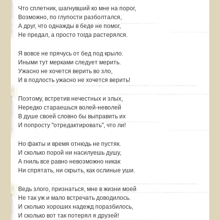
Что сплетник, шагнувший ко мне на порог,
Возможно, по глупости разболтался,
А друг, что однажды в беде не помог,
Не предал, а просто тогда растерялся.
Я вовсе не прячусь от бед под крыло.
Иными тут мерками следует мерить.
Ужасно не хочется верить во зло,
И в подлость ужасно не хочется верить!
Поэтому, встретив нечестных и злых,
Нередко стараешься волей-неволей
В душе своей словно бы выправить их
И попросту "отредактировать", что ли!
Но факты и время отнюдь не пустяк.
И сколько порой ни насилуешь душу,
А гниль все равно невозможно никак
Ни спрятать, ни скрыть, как ослиные уши.
Ведь злого, признаться, мне в жизни моей
Не так уж и мало встречать доводилось.
И сколько хороших надежд поразбилось,
И сколько вот так потерял я друзей!