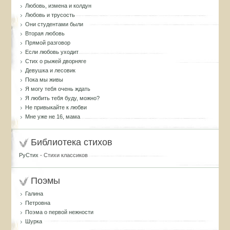
Любовь, измена и колдун
Любовь и трусость
Они студентами были
Вторая любовь
Прямой разговор
Если любовь уходит
Стих о рыжей дворняге
Девушка и лесовик
Пока мы живы
Я могу тебя очень ждать
Я любить тебя буду, можно?
Не привыкайте к любви
Мне уже не 16, мама
Библиотека стихов
РуСтих
- Стихи классиков
Поэмы
Галина
Петровна
Поэма о первой нежности
Шурка