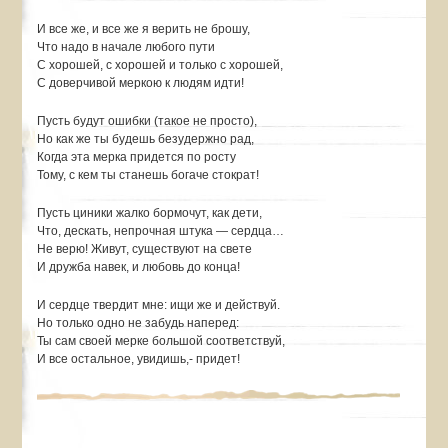
И все же, и все же я верить не брошу,
Что надо в начале любого пути
С хорошей, с хорошей и только с хорошей,
С доверчивой меркою к людям идти!
Пусть будут ошибки (такое не просто),
Но как же ты будешь безудержно рад,
Когда эта мерка придется по росту
Тому, с кем ты станешь богаче стократ!
Пусть циники жалко бормочут, как дети,
Что, дескать, непрочная штука — сердца…
Не верю! Живут, существуют на свете
И дружба навек, и любовь до конца!
И сердце твердит мне: ищи же и действуй.
Но только одно не забудь наперед:
Ты сам своей мерке большой соответствуй,
И все остальное, увидишь,- придет!