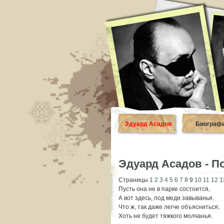
Эдуард Асадов
Биограф
Эдуард Асадов - П
Страницы
1
2
3
4
5
6
7
8
9
10
11
12
1
Пусть она не в парке состоится,
А вот здесь, под меди завыванья.
Что ж, так даже легче объясниться;
Хоть не будет тяжкого молчанья.