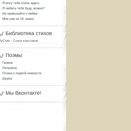
Я могу тебя очень ждать
Я любить тебя буду, можно?
Не привыкайте к любви
Мне уже не 16, мама
Библиотека стихов
РуСтих
- Стихи классиков
Поэмы
Галина
Петровна
Поэма о первой нежности
Шурка
Мы Вконтакте!