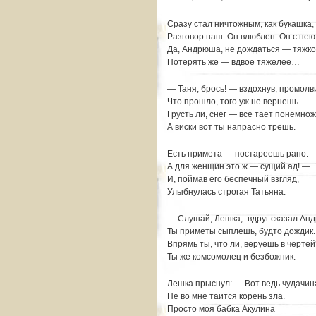
Сразу стал ничтожным, как букашка,
Разговор наш. Он влюблен. Он с нею
Да, Андрюша, не дождаться — тяжко
Потерять же — вдвое тяжелее…
— Таня, брось! — вздохнув, промол
Что прошло, того уж не вернешь.
Грусть ли, снег — все тает понемнож
А виски вот ты напрасно трешь.
Есть примета — постареешь рано.
А для женщин это ж — сущий ад! —
И, поймав его беспечный взгляд,
Улыбнулась строгая Татьяна.
— Слушай, Лешка,- вдруг сказал Ан
Ты приметы сыплешь, будто дождик.
Впрямь ты, что ли, веруешь в чертей
Ты же комсомолец и безбожник.
Лешка прыснул: — Вот ведь чудачин
Не во мне таится корень зла.
Просто моя бабка Акулина