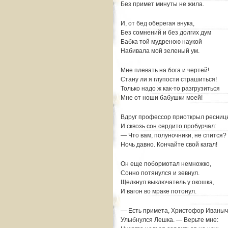
Без примет минуты не жила.
И, от бед оберегая внука,
Без сомнений и без долгих дум
Бабка той мудреною наукой
Набивала мой зеленый ум.
Мне плевать на бога и чертей!
Стану ли я глупости страшиться!
Только надо ж как-то разгрузиться
Мне от ноши бабушки моей!
Вдруг профессор приоткрыл ресниц
И сквозь сон сердито пробурчал:
— Что вам, полуночники, не спится?
Ночь давно. Кончайте свой кагал!
Он еще побормотал немножко,
Сонно потянулся и зевнул.
Щелкнул выключатель у окошка,
И вагон во мраке потонул.
— Есть примета, Христофор Иваныч
Улыбнулся Лешка. — Верьте мне: