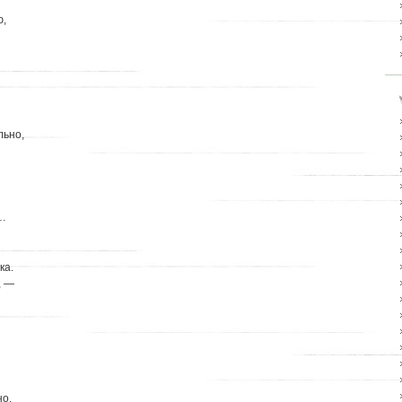
ю,
льно,
м…
ка.
, —
но.