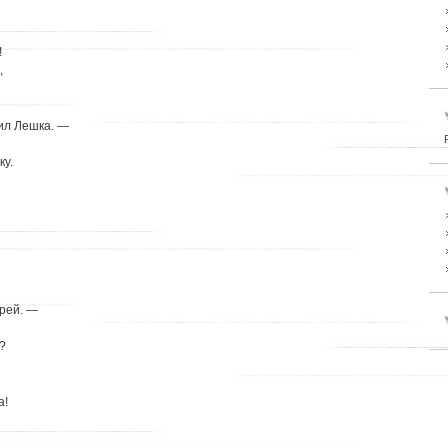
!
,
вил Лешка. —
ку.
дрей. —
?
а!