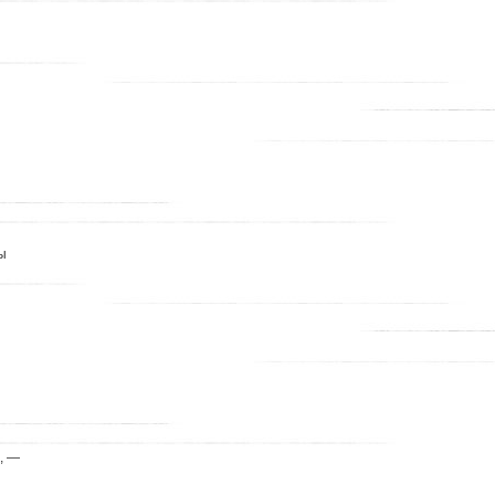
ы
, —