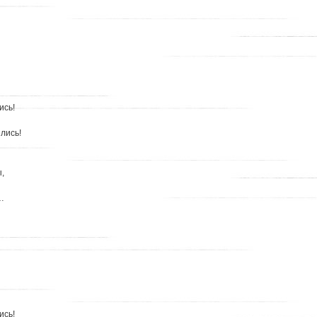
ись!
лись!
,
…
ись!