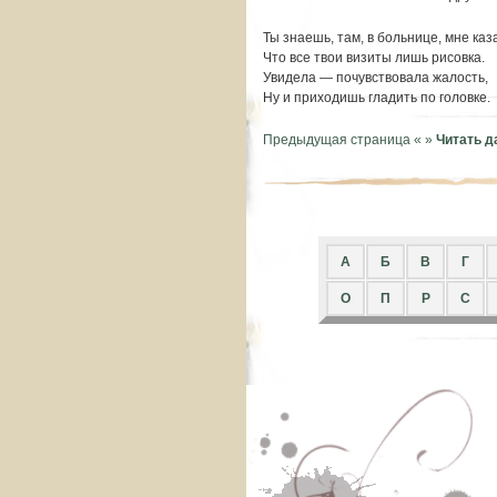
Ты знаешь, там, в больнице, мне каз
Что все твои визиты лишь рисовка.
Увидела — почувствовала жалость,
Ну и приходишь гладить по головке.
Предыдущая страница «
»
Читать 
A
Б
В
Г
О
П
Р
С