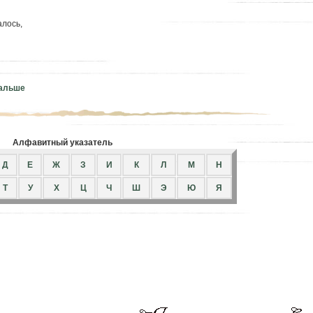
алось,
дальше
Алфавитный указатель
Д
Е
Ж
З
И
К
Л
М
Н
Т
У
Х
Ц
Ч
Ш
Э
Ю
Я