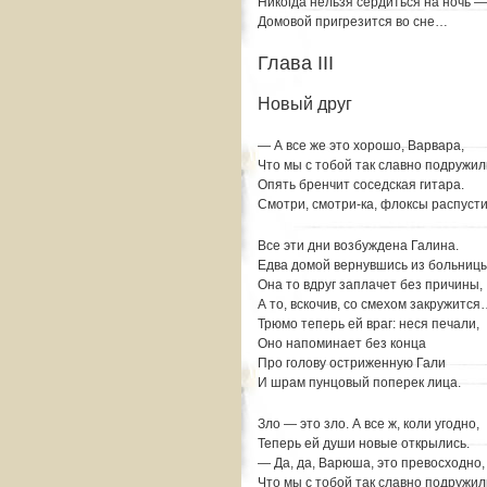
Никогда нельзя сердиться на ночь —
Домовой пригрезится во сне…
Глава III
Новый друг
— А все же это хорошо, Варвара,
Что мы с тобой так славно подружил
Опять бренчит соседская гитара.
Смотри, смотри-ка, флоксы распусти
Все эти дни возбуждена Галина.
Едва домой вернувшись из больницы
Она то вдруг заплачет без причины,
А то, вскочив, со смехом закружится
Трюмо теперь ей враг: неся печали,
Оно напоминает без конца
Про голову остриженную Гали
И шрам пунцовый поперек лица.
Зло — это зло. А все ж, коли угодно,
Теперь ей души новые открылись.
— Да, да, Варюша, это превосходно,
Что мы с тобой так славно подружил