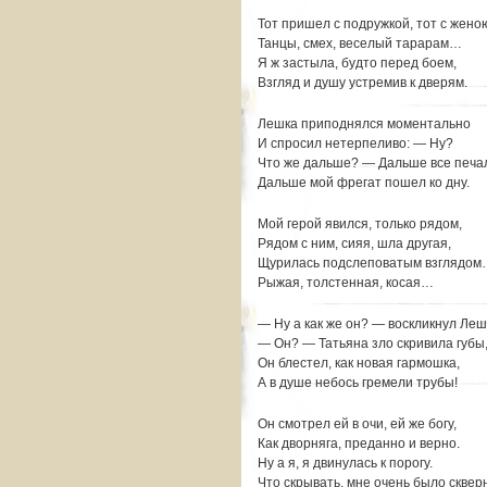
Тот пришел с подружкой, тот с жено
Танцы, смех, веселый тарарам…
Я ж застыла, будто перед боем,
Взгляд и душу устремив к дверям.
Лешка приподнялся моментально
И спросил нетерпеливо: — Ну?
Что же дальше? — Дальше все печа
Дальше мой фрегат пошел ко дну.
Мой герой явился, только рядом,
Рядом с ним, сияя, шла другая,
Щурилась подслеповатым взглядо
Рыжая, толстенная, косая…
— Ну а как же он? — воскликнул Леш
— Он? — Татьяна зло скривила губы
Он блестел, как новая гармошка,
А в душе небось гремели трубы!
Он смотрел ей в очи, ей же богу,
Как дворняга, преданно и верно.
Ну а я, я двинулась к порогу.
Что скрывать, мне очень было сквер