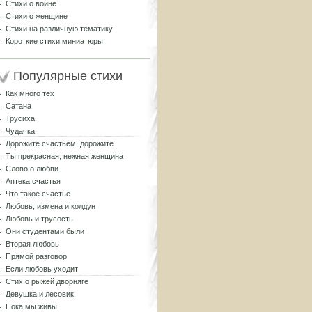
Стихи о войне
Стихи о женщине
Стихи на различную тематику
Короткие стихи миниатюры
Популярные стихи
Как много тех
Сатана
Трусиха
Чудачка
Дорожите счастьем, дорожите
Ты прекрасная, нежная женщина
Слово о любви
Аптека счастья
Что такое счастье
Любовь, измена и колдун
Любовь и трусость
Они студентами были
Вторая любовь
Прямой разговор
Если любовь уходит
Стих о рыжей дворняге
Девушка и лесовик
Пока мы живы