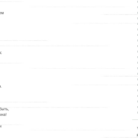
ем
у,
а.
быть,
ына!
и