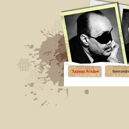
Эдуард Асадов
Биограф