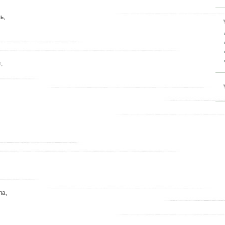
ь,
,
ла,