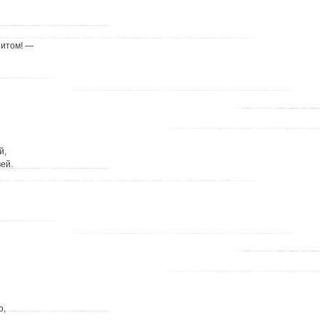
зитом! —
й,
ей.
о,