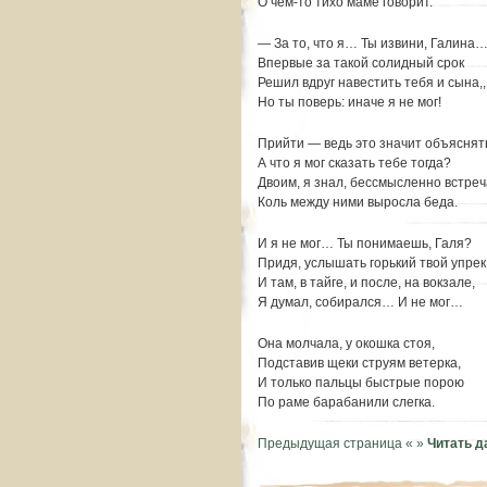
О чем-то тихо маме говорит.
— За то, что я… Ты извини, Галина
Впервые за такой солидный срок
Решил вдруг навестить тебя и сына,,
Но ты поверь: иначе я не мог!
Прийти — ведь это значит объяснят
А что я мог сказать тебе тогда?
Двоим, я знал, бессмысленно встреч
Коль между ними выросла беда.
И я не мог… Ты понимаешь, Галя?
Придя, услышать горький твой упрек
И там, в тайге, и после, на вокзале,
Я думал, собирался… И не мог…
Она молчала, у окошка стоя,
Подставив щеки струям ветерка,
И только пальцы быстрые порою
По раме барабанили слегка.
Предыдущая страница «
»
Читать 