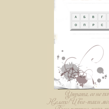
A
Б
В
Г
О
П
Р
С