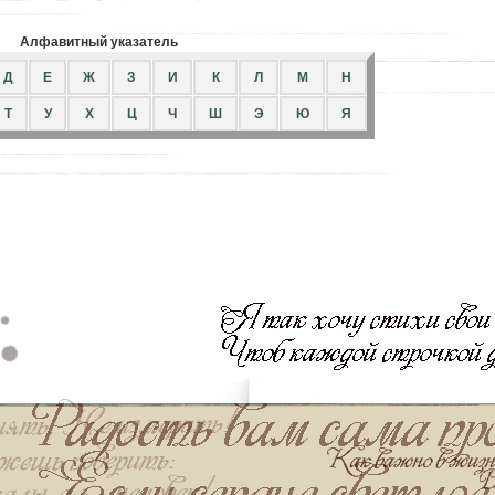
Алфавитный указатель
Д
Е
Ж
З
И
К
Л
М
Н
Т
У
Х
Ц
Ч
Ш
Э
Ю
Я