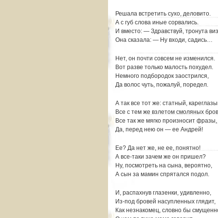
Решала встретить сухо, деловито.
А с губ слова иные сорвались.
И вместо: — Здравствуй, тронута ви
Она сказала: — Ну входи, садись…
Нет, он почти совсем не изменился.
Вот разве только малость похудел.
Немного подбородок заострился,
Да волос чуть, пожалуй, поредел.
А так все тот же: статный, кареглазы
Все с тем же взлетом смоляных бров
Все так же мягко произносит фразы,
Да, перед нею он — ее Андрей!
Ее? Да нет же, не ее, понятно!
А все-таки зачем же он пришел?
Ну, посмотреть на сына, вероятно,
А сын за мамин спрятался подол.
И, распахнув глазенки, удивленно,
Из-под бровей насупленных глядит,
Как незнакомец, словно бы смущенн