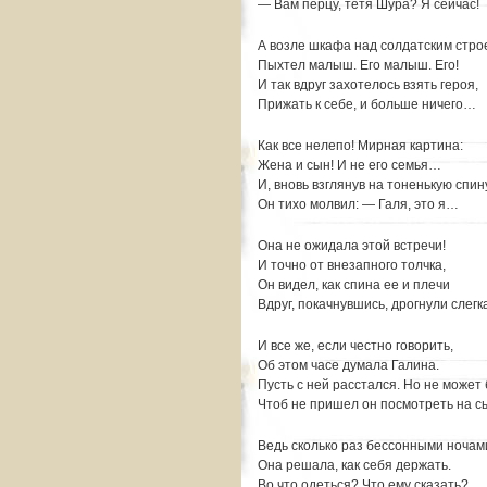
— Вам перцу, тетя Шура? Я сейчас!
А возле шкафа над солдатским стро
Пыхтел малыш. Его малыш. Его!
И так вдруг захотелось взять героя,
Прижать к себе, и больше ничего…
Как все нелепо! Мирная картина:
Жена и сын! И не его семья…
И, вновь взглянув на тоненькую спин
Он тихо молвил: — Галя, это я…
Она не ожидала этой встречи!
И точно от внезапного толчка,
Он видел, как спина ее и плечи
Вдруг, покачнувшись, дрогнули слегк
И все же, если честно говорить,
Об этом часе думала Галина.
Пусть с ней расстался. Но не может 
Чтоб не пришел он посмотреть на с
Ведь сколько раз бессонными ночам
Она решала, как себя держать.
Во что одеться? Что ему сказать?