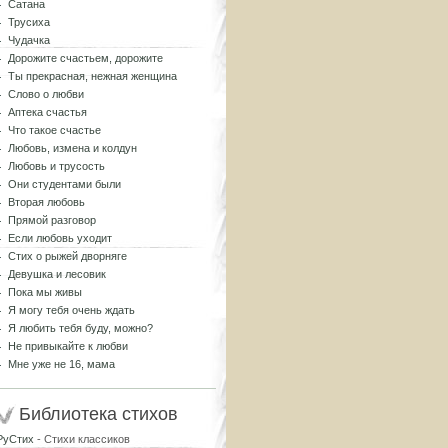
Сатана
Трусиха
Чудачка
Дорожите счастьем, дорожите
Ты прекрасная, нежная женщина
Слово о любви
Аптека счастья
Что такое счастье
Любовь, измена и колдун
Любовь и трусость
Они студентами были
Вторая любовь
Прямой разговор
Если любовь уходит
Стих о рыжей дворняге
Девушка и лесовик
Пока мы живы
Я могу тебя очень ждать
Я любить тебя буду, можно?
Не привыкайте к любви
Мне уже не 16, мама
Библиотека стихов
РуСтих
- Стихи классиков