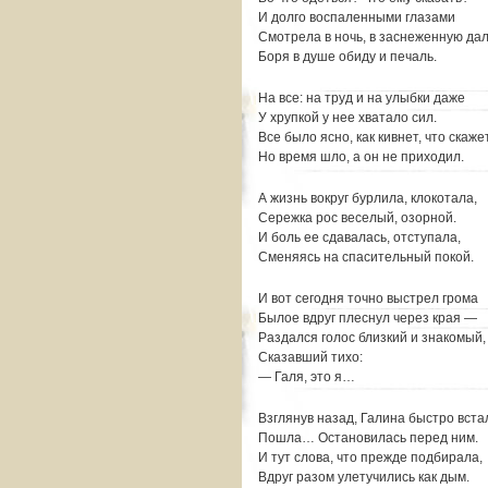
И долго воспаленными глазами
Смотрела в ночь, в заснеженную дал
Боря в душе обиду и печаль.
На все: на труд и на улыбки даже
У хрупкой у нее хватало сил.
Все было ясно, как кивнет, что скажет
Но время шло, а он не приходил.
А жизнь вокруг бурлила, клокотала,
Сережка рос веселый, озорной.
И боль ее сдавалась, отступала,
Сменяясь на спасительный покой.
И вот сегодня точно выстрел грома
Былое вдруг плеснул через края —
Раздался голос близкий и знакомый,
Сказавший тихо:
— Галя, это я…
Взглянув назад, Галина быстро вста
Пошла… Остановилась перед ним.
И тут слова, что прежде подбирала,
Вдруг разом улетучились как дым.