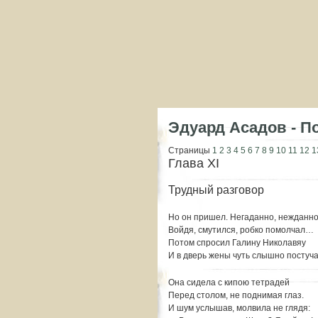
Эдуард Асадов - П
Страницы
1
2
3
4
5
6
7
8
9
10
11
12
1
Глава XI
Трудный разговор
Но он пришел. Негаданно, нежданн
Войдя, смутился, робко помолчал…
Потом спросил Галину Николавяу
И в дверь жены чуть слышно постуча
Она сидела с кипою тетрадей
Перед столом, не поднимая глаз.
И шум услышав, молвила не глядя: