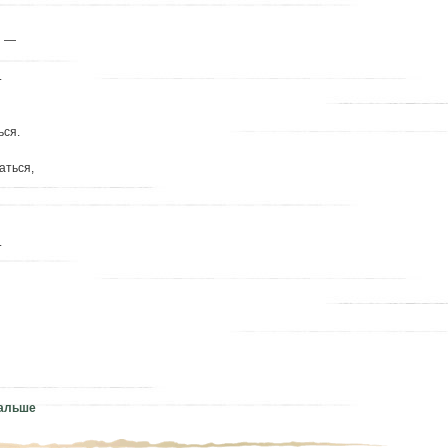
… —
.
ься.
аться,
.
дальше