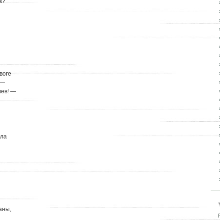
к?
воге
 —
лев! —
шла
аны,