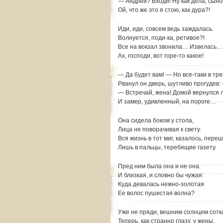
— Андрей? Входи! Ну как дела, сыно
Ой, что же это я стою, как дура?!
Иди, иди, совсем ведь заждалась.
Волнуется, поди-ка, ретивое?!
Все на вокзал звонила… Извелась…
Ах, господи, вот горе-то какое!
— Да будет вам! — Но все-таки в тре
Рванул он дверь, шутливо прогудев:
— Встречай, жена! Домой вернулся 
И замер, удивленный, на пороге…
Она сидела боком у стола,
Лица не поворачивая к свету.
Вся жизнь в тот миг, казалось, пере
Лишь в пальцы, теребящие газету.
Пред ним была она и не она.
И близкая, и словно бы чужая:
Куда девалась нежно-золотая
Ее волос пушистая волна?
Уже не пряди, вешним солнцем сотк
Теперь, как странно глазу, у жены,