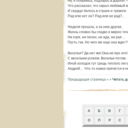
Ну, я побреюсь, подзарос в дороге! 
Что рассказал, что скрыл любимый в
И сердце билось в страхе и тревоге:
Рад или нет он? Рад или не рад?..
Неделя прошла, а за нею другая,
Жизнь словно бы гладко и мирно теч
Ни горя, ни песен, ни ада, ни рая…
Пусть так. Но чего же еще она ждет?
Веселья? Да нет же! Она не про это!
С весельем успеем. Веселье потом.
Иной холодок тут средь теплого лета
Андрей… Что-то новое прячется в н
Предыдущая страница «
»
Читать 
A
Б
В
Г
О
П
Р
С