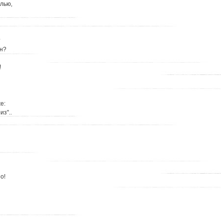
лью,
?
ан?
!
е:
из"..
о!