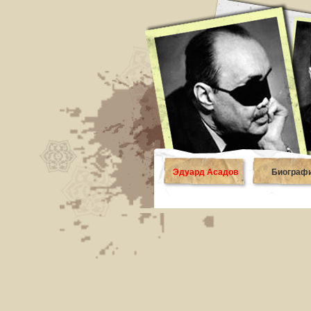
Эдуард Асадов
Биограф