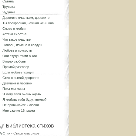
Сатана
Трусиха
Чудачка
Дорожите счастьем, дорожите
Ты прекрасная, нежная женщина
Слово о любви
Аптека счастья
Что такое счастье
Любовь, измена и колдун
Любовь и трусость
Они студентами были
Вторая любовь
Прямой разговор
Если любовь уходит
Стих о рыжей дворняге
Девушка и лесовик
Пока мы живы
Я могу тебя очень ждать
Я любить тебя буду, можно?
Не привыкайте к любви
Мне уже не 16, мама
Библиотека стихов
РуСтих
- Стихи классиков