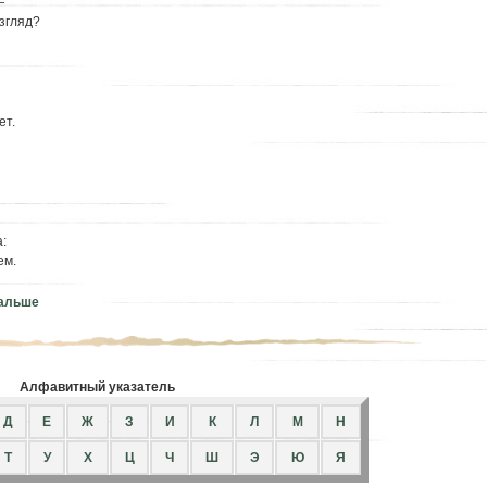
—
згляд?
ет.
:
ем.
дальше
Алфавитный указатель
Д
Е
Ж
З
И
К
Л
М
Н
Т
У
Х
Ц
Ч
Ш
Э
Ю
Я