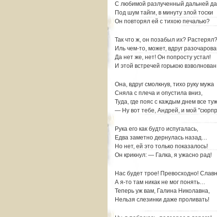
С любимой разлученный дальней да
Под шум тайги, в минуту злой тоски
Он повторял ей с тихою печалью?
Так что ж, он позабыл их? Растерял
Иль чем-то, может, вдруг разочаров
Да нет же, нет! Он попросту устал!
И этой встречей горькою взволнован
Она, вдруг смолкнув, тихо руку мужа
Сняла с плеча и опустила вниз,
Туда, где пояс с каждым днем все туж
— Ну вот тебе, Андрей, и мой "сюрпр
Рука его как будто испугалась,
Едва заметно дернулась назад…
Но нет, ей это только показалось!
Он крикнул: — Галка, я ужасно рад!
Нас будет трое! Превосходно! Славн
А я-то там никак не мог понять…
Теперь уж вам, Галина Николавна,
Нельзя слезинки даже проливать!