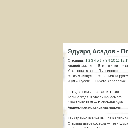
Эдуард Асадов - П
Страницы
1
2
3
4
5
6
7
8
9
10
11
12
1
Андрей сказал: — Я, кстати, вот о че
У вас нога, а вы…. Я извиняюсь… —
Максим кивнул: — Маресьев за руле
И улыбнулся: — Ничего, справляюсь
— Ну, вот мы и приехали! Пока! —
Галина ждет. В глазах небось огонь.
Счастливо вам! — И сильная рука
Андрею крепко стиснула ладонь.
Как странно все: не вышла на звоно
Открыла дверь соседка — тетя Шура