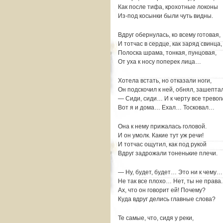
Как после тифа, крохотные локоны
Из-под косынки были чуть видны.
Вдруг обернулась, ко всему готовая,
И тотчас в сердце, как заряд свинца
Полоска шрама, тонкая, пунцовая,
От уха к носу поперек лица…
Хотела встать, но отказали ноги,
Он подскочил к ней, обнял, зашептал
— Сиди, сиди… И к черту все тревоги
Вот я и дома… Ехал… Тосковал…
Она к нему прижалась головой.
И он умолк. Какие тут уж речи!
И тотчас ощутил, как под рукой
Вдруг задрожали тоненькие плечи.
— Ну, будет, будет… Это ни к чему…
Не так все плохо… Нет, ты не права
Ах, что он говорит ей! Почему?
Куда вдруг делись главные слова?
Те самые, что, сидя у реки,