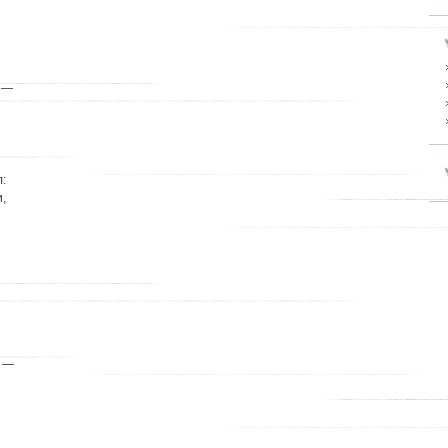
, —
:
,
. —