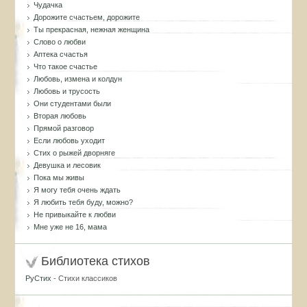
Чудачка
Дорожите счастьем, дорожите
Ты прекрасная, нежная женщина
Слово о любви
Аптека счастья
Что такое счастье
Любовь, измена и колдун
Любовь и трусость
Они студентами были
Вторая любовь
Прямой разговор
Если любовь уходит
Стих о рыжей дворняге
Девушка и лесовик
Пока мы живы
Я могу тебя очень ждать
Я любить тебя буду, можно?
Не привыкайте к любви
Мне уже не 16, мама
Библиотека стихов
РуСтих
- Стихи классиков