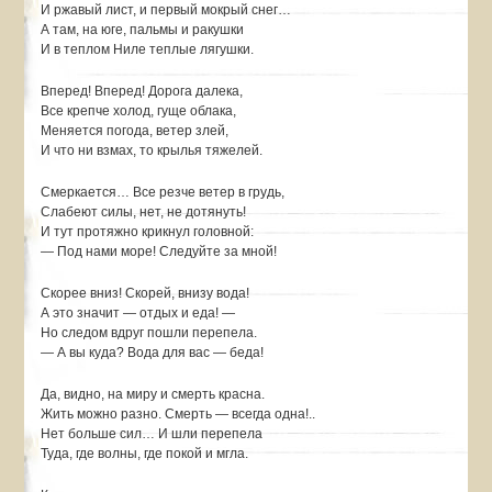
И ржавый лист, и первый мокрый снег…
А там, на юге, пальмы и ракушки
И в теплом Ниле теплые лягушки.
Вперед! Вперед! Дорога далека,
Все крепче холод, гуще облака,
Меняется погода, ветер злей,
И что ни взмах, то крылья тяжелей.
Смеркается… Все резче ветер в грудь,
Слабеют силы, нет, не дотянуть!
И тут протяжно крикнул головной:
— Под нами море! Следуйте за мной!
Скорее вниз! Скорей, внизу вода!
А это значит — отдых и еда! —
Но следом вдруг пошли перепела.
— А вы куда? Вода для вас — беда!
Да, видно, на миру и смерть красна.
Жить можно разно. Смерть — всегда одна!..
Нет больше сил… И шли перепела
Туда, где волны, где покой и мгла.