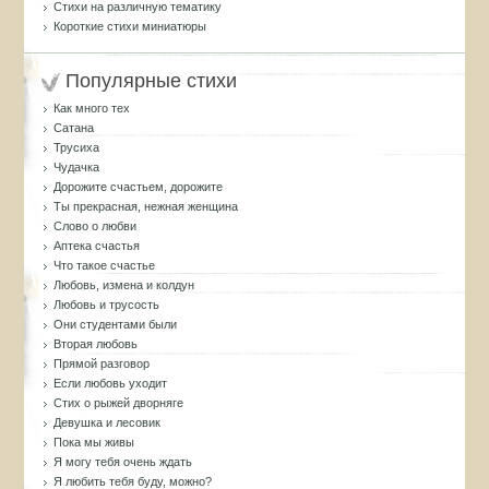
Стихи на различную тематику
Короткие стихи миниатюры
Популярные стихи
Как много тех
Сатана
Трусиха
Чудачка
Дорожите счастьем, дорожите
Ты прекрасная, нежная женщина
Слово о любви
Аптека счастья
Что такое счастье
Любовь, измена и колдун
Любовь и трусость
Они студентами были
Вторая любовь
Прямой разговор
Если любовь уходит
Стих о рыжей дворняге
Девушка и лесовик
Пока мы живы
Я могу тебя очень ждать
Я любить тебя буду, можно?