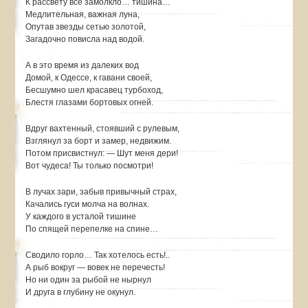
К рассвету все замолкло… тишина…
Медлительная, важная луна,
Опутав звезды сетью золотой,
Загадочно повисла над водой.
А в это время из далеких вод
Домой, к Одессе, к гавани своей,
Бесшумно шел красавец турбоход,
Блестя глазами бортовых огней.
Вдруг вахтенный, стоявший с рулевым,
Взглянул за борт и замер, недвижим.
Потом присвистнул: — Шут меня дери!
Вот чудеса! Ты только посмотри!
В лучах зари, забыв привычный страх,
Качались гуси молча на волнах.
У каждого в усталой тишине
По спящей перепелке на спине…
Сводило горло… Так хотелось есть!..
А рыб вокруг — вовек не перечесть!
Но ни один за рыбой не нырнул
И друга в глубину не окунул.