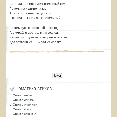
Вставал над морем искрометный круг,
Летели гуси дикие на юг.
А позади за ниткою гусиной
Спешил на юг косяк перепелиный.
Летели гуси в огненный рассвет,
А с корабля смотрели им вослед, —
Как на смотру — ладонь у козырька, —
Два вахтенных — бывалых моряка!
Найти:
Тематика стихов
Стихи о любви
Стихи о дружбе
Стихи о животных
Стихи о войне
Стихи о женщине