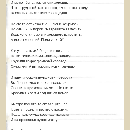
И может быть, тем уж они хороши,
Что в труд свой, как в песню, им хочется всюду
Вложить хоть частицу своей души.
На свете есть счастье — люби, открывай.
Но слышишь порой: "Разрешите заметить,
Ведь хочется в жизни хорошего встретить,
А где он хороший! Поди угадай!"
Как узнавать их? Рецептов не знаю.
Но вспомните сами: капель, гололед…
Кружили вокруг фонарей хоровод
Снежинки. А вы торопились к трамваю.
И вдруг, поскользнувшись у поворота,
Вы больно упали, задев водосток.
Спешили прохожие мимо… Но кто-то
Бросился к вам и подняться помог.
Быстро вам что-то сказал, утешая,
К свету подвел и пальто отряхнул,
Подал вам сумку, довел до трамвая
И на прощанье рукою махнул.