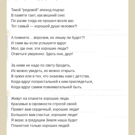
Такой "рядовой" эпизод подчас
В памяти тает, как вешний снег.
По разве тогда не прошел возле вас
Тот самый — хорошей души человек?!
А помните… впрочем, не лишку ли будет?!
И сами вы если услышите вдруг:
Мол, где они, эти хорошие люди?
Ответьте уверенно: Здесь они, друг!
За ними не надо по свету бродить,
Их можно увидеть, их можно открыть
В чужих или в тех, что знакомы нам с детства,
Когда вдруг попристальней к ним приглядеться,
Когда вдруг самим повнимательней быть.
Живут на планете хорошие люди.
Красивые в скромности строгой своей.
Привет вам сердечный, хорошие люди!
Большого вам счастья, хорошие люди!
Я верю: в грядущем Земля наша будет
Планетою только хороших людей.