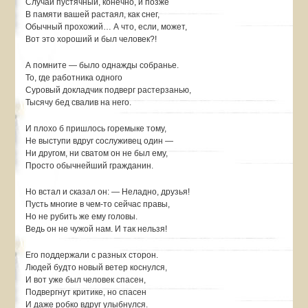
Случай пустячный, конечно, и позже
В памяти вашей растаял, как снег,
Обычный прохожий… А что, если, может,
Вот это хороший и был человек?!
А помните — было однажды собранье.
То, где работника одного
Суровый докладчик подверг растерзанью,
Тысячу бед свалив на него.
И плохо б пришлось горемыке тому,
Не выступи вдруг сослуживец один —
Ни другом, ни сватом он не был ему,
Просто обычнейший гражданин.
Но встал и сказал он: — Неладно, друзья!
Пусть многие в чем-то сейчас правы,
Но не рубить же ему головы.
Ведь он не чужой нам. И так нельзя!
Его поддержали с разных сторон.
Людей будто новый ветер коснулся,
И вот уже был человек спасен,
Подвергнут критике, но спасен
И даже робко вдруг улыбнулся.