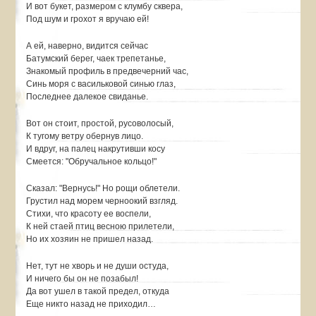
И вот букет, размером с клумбу сквера,
Под шум и грохот я вручаю ей!
А ей, наверно, видится сейчас
Батумский берег, чаек трепетанье,
Знакомый профиль в предвечерний час,
Синь моря с васильковой синью глаз,
Последнее далекое свиданье.
Вот он стоит, простой, русоволосый,
К тугому ветру обернув лицо.
И вдруг, на палец накрутивши косу
Смеется: "Обручальное кольцо!"
Сказал: "Вернусь!" Но рощи облетели.
Грустил над морем черноокий взгляд.
Стихи, что красоту ее воспели,
К ней стаей птиц весною прилетели,
Но их хозяин не пришел назад.
Нет, тут не хворь и не души остуда,
И ничего бы он не позабыл!
Да вот ушел в такой предел, откуда
Еще никто назад не приходил…