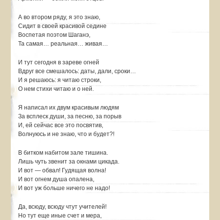
А во втором ряду, я это знаю,
Сидит в своей красивой седине
Воспетая поэтом Шаганэ,
Та самая… реальная… живая…
И тут сегодня в зареве огней
Вдруг все смешалось: даты, дали, сроки…
И я решаюсь: я читаю строки,
О нем стихи читаю и о ней.
Я написал их двум красивым людям
За всплеск души, за песню, за порыв
И, ей сейчас все это посвятив,
Волнуюсь и не знаю, что и будет?!
В битком набитом зале тишина.
Лишь чуть звенит за окнами цикада.
И вот — обвал! Гудящая волна!
И вот огнем душа опалена,
И вот уж больше ничего не надо!
Да, всюду, всюду чтут учителей!
Но тут еще иные счет и мера,