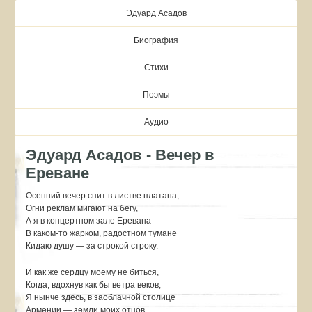
Эдуард Асадов
Биография
Стихи
Поэмы
Аудио
Эдуард Асадов - Вечер в
Ереване
Осенний вечер спит в листве платана,
Огни реклам мигают на бегу,
А я в концертном зале Еревана
В каком-то жарком, радостном тумане
Кидаю душу — за строкой строку.
И как же сердцу моему не биться,
Когда, вдохнув как бы ветра веков,
Я нынче здесь, в заоблачной столице
Армении — земли моих отцов.