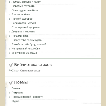
Любовь, измена и колдун
Любовь и трусость
Они студентами были
Вторая любовь
Прямой разговор
Если любовь уходит
Стих о рыжей дворняге
Девушка и лесовик
Пока мы живы
Я могу тебя очень ждать
Я любить тебя буду, можно?
Не привыкайте к любви
Мне уже не 16, мама
Библиотека стихов
РуСтих
- Стихи классиков
Поэмы
Галина
Петровна
Поэма о первой нежности
Шурка