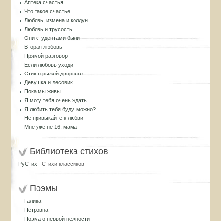
Аптека счастья
Что такое счастье
Любовь, измена и колдун
Любовь и трусость
Они студентами были
Вторая любовь
Прямой разговор
Если любовь уходит
Стих о рыжей дворняге
Девушка и лесовик
Пока мы живы
Я могу тебя очень ждать
Я любить тебя буду, можно?
Не привыкайте к любви
Мне уже не 16, мама
Библиотека стихов
РуСтих
- Стихи классиков
Поэмы
Галина
Петровна
Поэма о первой нежности