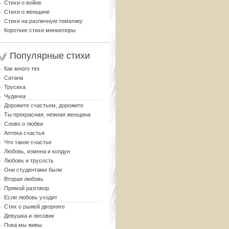
Стихи о войне
Стихи о женщине
Стихи на различную тематику
Короткие стихи миниатюры
Популярные стихи
Как много тех
Сатана
Трусиха
Чудачка
Дорожите счастьем, дорожите
Ты прекрасная, нежная женщина
Слово о любви
Аптека счастья
Что такое счастье
Любовь, измена и колдун
Любовь и трусость
Они студентами были
Вторая любовь
Прямой разговор
Если любовь уходит
Стих о рыжей дворняге
Девушка и лесовик
Пока мы живы