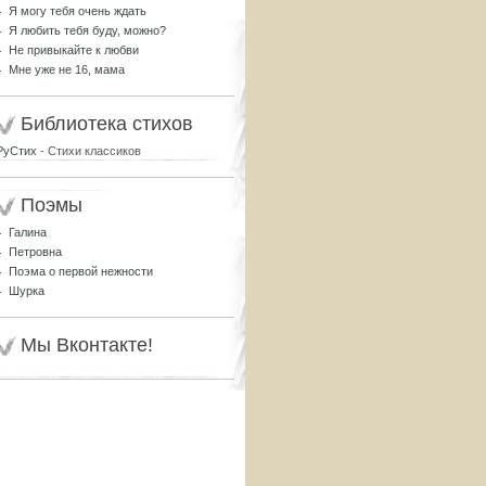
Я могу тебя очень ждать
Я любить тебя буду, можно?
Не привыкайте к любви
Мне уже не 16, мама
Библиотека стихов
РуСтих
- Стихи классиков
Поэмы
Галина
Петровна
Поэма о первой нежности
Шурка
Мы Вконтакте!