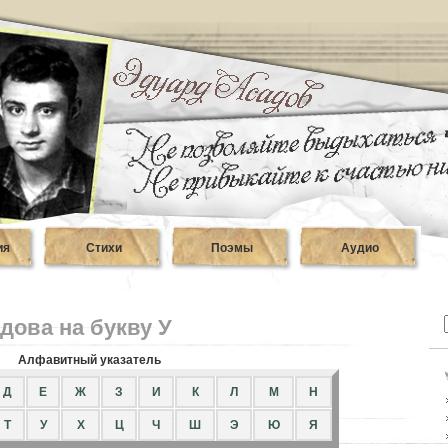
ия
Стихи
Поэмы
Аудио
дова на букву У
Алфавитный указатель
Д
Е
Ж
З
И
К
Л
М
Н
Т
У
Х
Ц
Ч
Ш
Э
Ю
Я