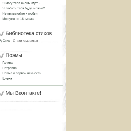
Я могу тебя очень ждать
Я любить тебя буду, можно?
Не привыкайте к любви
Мне уже не 16, мама
Библиотека стихов
РуСтих
- Стихи классиков
Поэмы
Галина
Петровна
Поэма о первой нежности
Шурка
Мы Вконтакте!