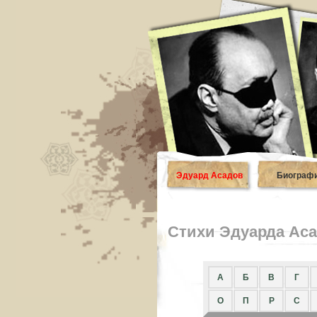
Эдуард Асадов
Биограф
Стихи Эдуарда Аса
A
Б
В
Г
О
П
Р
С