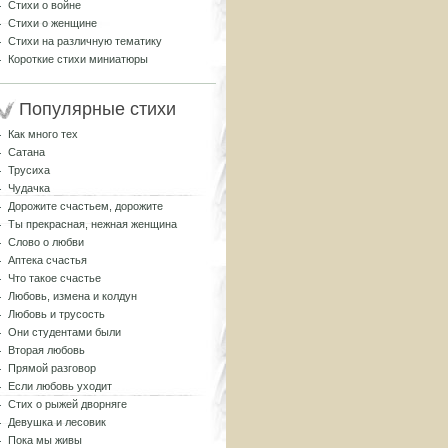
Стихи о войне
Стихи о женщине
Стихи на различную тематику
Короткие стихи миниатюры
Популярные стихи
Как много тех
Сатана
Трусиха
Чудачка
Дорожите счастьем, дорожите
Ты прекрасная, нежная женщина
Слово о любви
Аптека счастья
Что такое счастье
Любовь, измена и колдун
Любовь и трусость
Они студентами были
Вторая любовь
Прямой разговор
Если любовь уходит
Стих о рыжей дворняге
Девушка и лесовик
Пока мы живы