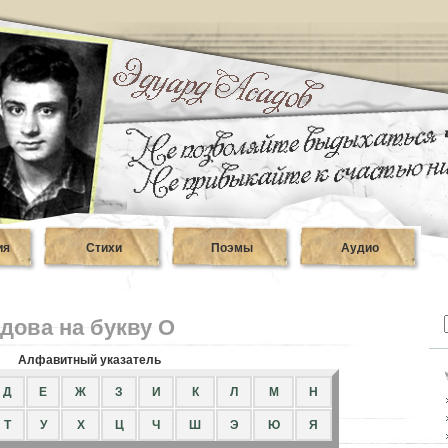
ия
Стихи
Поэмы
Аудио
дова на букву О
Алфавитный указатель
Д
Е
Ж
З
И
К
Л
М
Н
Т
У
Х
Ц
Ч
Ш
Э
Ю
Я