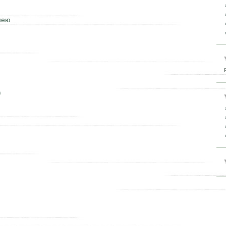
нею
з