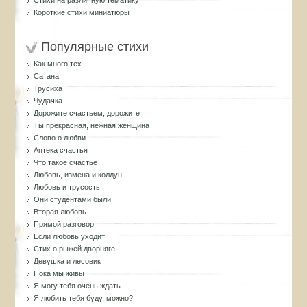
Стихи на различную тематику
Короткие стихи миниатюры
Популярные стихи
Как много тех
Сатана
Трусиха
Чудачка
Дорожите счастьем, дорожите
Ты прекрасная, нежная женщина
Слово о любви
Аптека счастья
Что такое счастье
Любовь, измена и колдун
Любовь и трусость
Они студентами были
Вторая любовь
Прямой разговор
Если любовь уходит
Стих о рыжей дворняге
Девушка и лесовик
Пока мы живы
Я могу тебя очень ждать
Я любить тебя буду, можно?