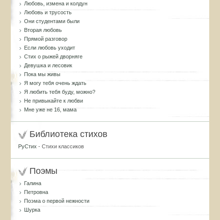
Любовь, измена и колдун
Любовь и трусость
Они студентами были
Вторая любовь
Прямой разговор
Если любовь уходит
Стих о рыжей дворняге
Девушка и лесовик
Пока мы живы
Я могу тебя очень ждать
Я любить тебя буду, можно?
Не привыкайте к любви
Мне уже не 16, мама
Библиотека стихов
РуСтих
- Стихи классиков
Поэмы
Галина
Петровна
Поэма о первой нежности
Шурка