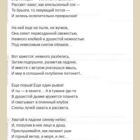
Рассвет-закат, как апельсинный сок —
То брызги, то ликующий поток —
И зелень ослепительно-прекрасная!
На ней еще ни пыли, ни жучков,
Она сияет первозданной свежестью,
Немного клейкой и душистой нежностью
Под невесомым снегом облаков…
Вот кажется: немного разбегись,
Затем подпрыгни, разметав ладони,
И вместе с ветром унесешься ввысь,
И мир в сплошной голубизне потонет!..
Еще порыв! Еще один рывок!
И ты — в зените… А в тумане где-то
В душистой дымке кружится планета
И сматывает в огненный клубок
Снопы лучей заката и рассвета.
Хватай в ладони синеву небес
И, погрузив в нее лицо и душу,
Прислушивайся, как ласкают уши
И горный ветер, и моря, и лес…