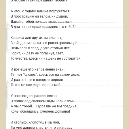
В любые стужи праздники творить!
А чтоб с годами нам не погружаться
В прострацию ни телом, ни душой,
Давай с тобой почаще возвращаться
В дни наших ярких праздников с тобой!
Красива для других ты или нет,
Знай: для меня ты все равно красавица!
Ведь если в сердце уже столько лет
Горит, ни разу не погаснув, свет,
То чувства здесь ни на день не состарятся.
И вот еще что непременно знай:
Тут нет "словес", здесь все на самом деле.
И раз вот так я говорю в апреле —
То как же нас еще согреет май!
У нас сегодня ранняя весна:
В полях под солнцем задышали озими.
А мы с тобой… Ну разве же мы поздние,
Коль, обнявшись, хмелеем допьяна!
И столько, хлопотушечка моя,
Ты мне дарила счастья, что в награду