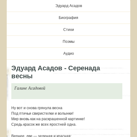
Эдуард Асадов
Биография
Стихи
Поэмы
Аудио
Эдуард Асадов - Серенада
весны
Галине Асадовой
Ну вот и снова грянула весна
Под птичьи свиристелки и волынки!
Мир вновь как на раскрашенной картинке!
Средь красок же всех яростней одна.
Вернее, две — зеленая и красная: