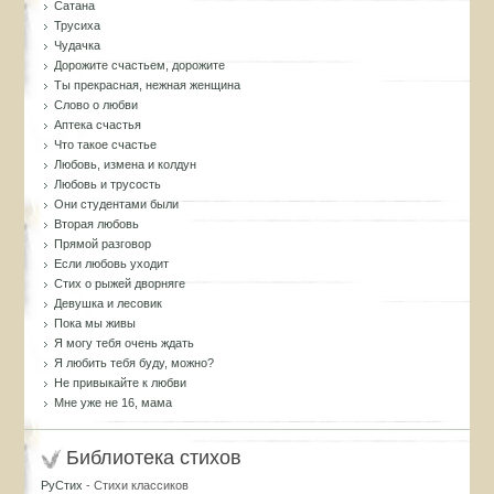
Сатана
Трусиха
Чудачка
Дорожите счастьем, дорожите
Ты прекрасная, нежная женщина
Слово о любви
Аптека счастья
Что такое счастье
Любовь, измена и колдун
Любовь и трусость
Они студентами были
Вторая любовь
Прямой разговор
Если любовь уходит
Стих о рыжей дворняге
Девушка и лесовик
Пока мы живы
Я могу тебя очень ждать
Я любить тебя буду, можно?
Не привыкайте к любви
Мне уже не 16, мама
Библиотека стихов
РуСтих
- Стихи классиков