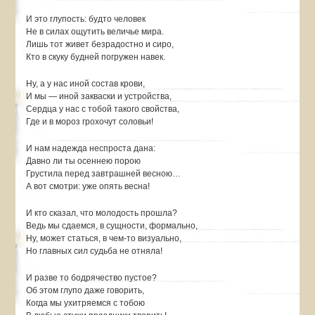
И это глупость: будто человек
Не в силах ощутить величье мира.
Лишь тот живет безрадостно и сиро,
Кто в скуку будней погружен навек.
Ну, а у нас иной состав крови,
И мы — иной закваски и устройства,
Сердца у нас с тобой такого свойства,
Где и в мороз грохочут соловьи!
И нам надежда неспроста дана:
Давно ли ты осеннею порою
Грустила перед завтрашней весною…
А вот смотри: уже опять весна!
И кто сказал, что молодость прошла?
Ведь мы сдаемся, в сущности, формально,
Ну, может статься, в чем-то визуально,
Но главных сил судьба не отняла!
И разве то бодрячество пустое?
Об этом глупо даже говорить,
Когда мы ухитряемся с тобою