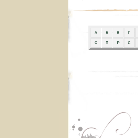
A
Б
В
Г
О
П
Р
С