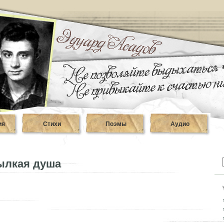
ия
Стихи
Поэмы
Аудио
ылкая душа