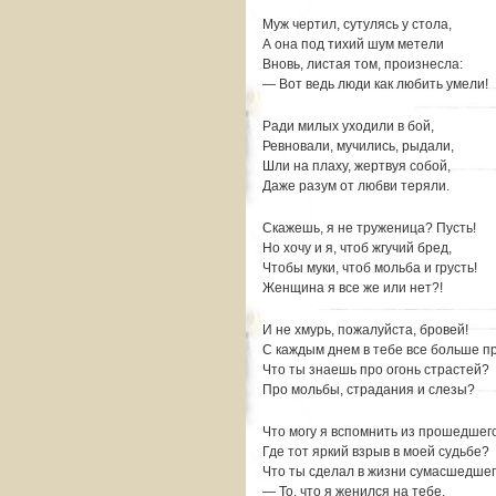
Муж чертил, сутулясь у стола,
А она под тихий шум метели
Вновь, листая том, произнесла:
— Вот ведь люди как любить умели!
Ради милых уходили в бой,
Ревновали, мучились, рыдали,
Шли на плаху, жертвуя собой,
Даже разум от любви теряли.
Скажешь, я не труженица? Пусть!
Но хочу и я, чтоб жгучий бред,
Чтобы муки, чтоб мольба и грусть!
Женщина я все же или нет?!
И не хмурь, пожалуйста, бровей!
С каждым днем в тебе все больше п
Что ты знаешь про огонь страстей?
Про мольбы, страдания и слезы?
Что могу я вспомнить из прошедшег
Где тот яркий взрыв в моей судьбе?
Что ты сделал в жизни сумасшедше
— То, что я женился на тебе.