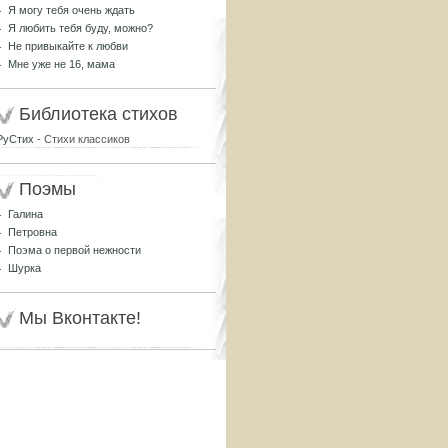
Я могу тебя очень ждать
Я любить тебя буду, можно?
Не привыкайте к любви
Мне уже не 16, мама
Библиотека стихов
РуСтих
- Стихи классиков
Поэмы
Галина
Петровна
Поэма о первой нежности
Шурка
Мы Вконтакте!