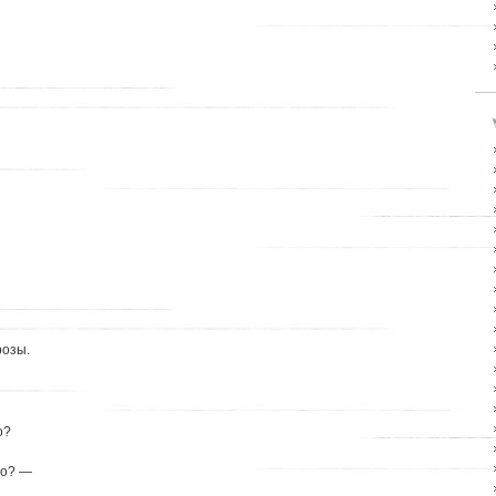
розы.
о?
го? —