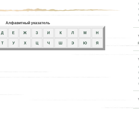
Алфавитный указатель
Д
Е
Ж
З
И
К
Л
М
Н
Т
У
Х
Ц
Ч
Ш
Э
Ю
Я