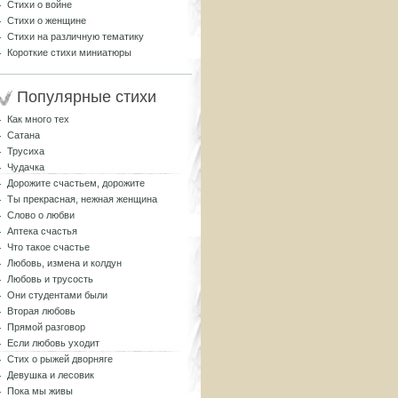
Стихи о войне
Стихи о женщине
Стихи на различную тематику
Короткие стихи миниатюры
Популярные стихи
Как много тех
Сатана
Трусиха
Чудачка
Дорожите счастьем, дорожите
Ты прекрасная, нежная женщина
Слово о любви
Аптека счастья
Что такое счастье
Любовь, измена и колдун
Любовь и трусость
Они студентами были
Вторая любовь
Прямой разговор
Если любовь уходит
Стих о рыжей дворняге
Девушка и лесовик
Пока мы живы