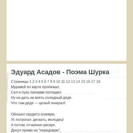
Эдуард Асадов - Поэма Шурка
Страницы
1
2
3
4
5
6
7
8
9
10
11
12
13
14
15
16
17
18
Муравей по карте пробежал,
Сел и пузо лапками погладил.
Ну ни дать ни взять солидный дядя.
Что там дядя — целый генерал!
Обошел сердито огневую,
Ус потрогал: дескать, молодец!
А потом, отчаянно рискуя,
Дунул прямо на "передовую",