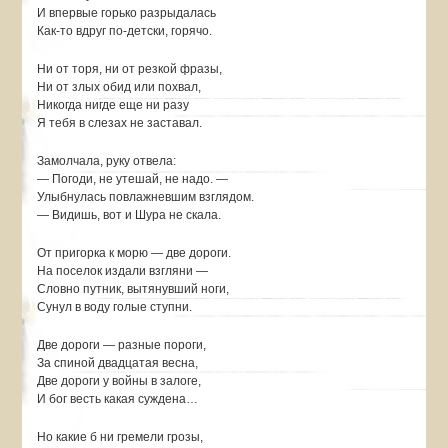
И впервые горько разрыдалась
Как-то вдруг по-детски, горячо.
Ни от торя, ни от резкой фразы,
Ни от злых обид или похвал,
Никогда нигде еще ни разу
Я тебя в слезах не заставал.
Замолчала, руку отвела:
— Погоди, не утешай, не надо. —
Улыбнулась повлажневшим взглядом.
— Видишь, вот и Шура не скала.
От пригорка к морю — две дороги.
На поселок издали взгляни —
Словно путник, вытянувший ноги,
Сунул в воду голые ступни.
Две дороги — разные пороги,
За спиной двадцатая весна,
Две дороги у войны в залоге,
И бог весть какая суждена…
Но какие б ни гремели грозы,