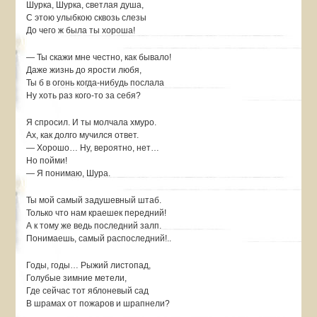
Шурка, Шурка, светлая душа,
С этою улыбкою сквозь слезы
До чего ж была ты хороша!
— Ты скажи мне честно, как бывало!
Даже жизнь до ярости любя,
Ты б в огонь когда-нибудь послала
Ну хоть раз кого-то за себя?
Я спросил. И ты молчала хмуро.
Ах, как долго мучился ответ.
— Хорошо… Ну, вероятно, нет…
Но пойми!
— Я понимаю, Шура.
Ты мой самый задушевный штаб.
Только что нам краешек передний!
А к тому же ведь последний залп.
Понимаешь, самый распоследний!..
Годы, годы… Рыжий листопад,
Голубые зимние метели,
Где сейчас тот яблоневый сад
В шрамах от пожаров и шрапнели?