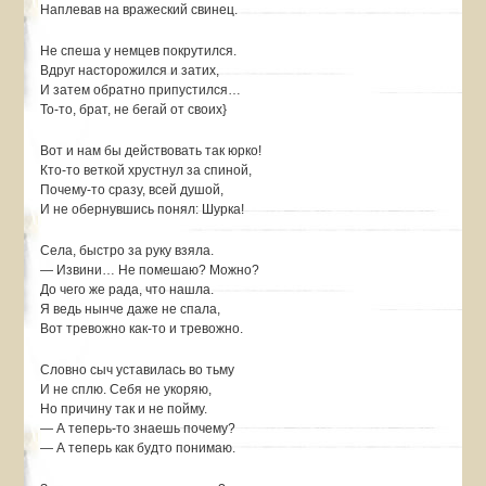
Наплевав на вражеский свинец.
Не спеша у немцев покрутился.
Вдруг насторожился и затих,
И затем обратно припустился…
То-то, брат, не бегай от своих}
Вот и нам бы действовать так юрко!
Кто-то веткой хрустнул за спиной,
Почему-то сразу, всей душой,
И не обернувшись понял: Шурка!
Села, быстро за руку взяла.
— Извини… Не помешаю? Можно?
До чего же рада, что нашла.
Я ведь нынче даже не спала,
Вот тревожно как-то и тревожно.
Словно сыч уставилась во тьму
И не сплю. Себя не укоряю,
Но причину так и не пойму.
— А теперь-то знаешь почему?
— А теперь как будто понимаю.