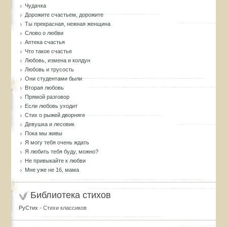
Чудачка
Дорожите счастьем, дорожите
Ты прекрасная, нежная женщина
Слово о любви
Аптека счастья
Что такое счастье
Любовь, измена и колдун
Любовь и трусость
Они студентами были
Вторая любовь
Прямой разговор
Если любовь уходит
Стих о рыжей дворняге
Девушка и лесовик
Пока мы живы
Я могу тебя очень ждать
Я любить тебя буду, можно?
Не привыкайте к любви
Мне уже не 16, мама
Библиотека стихов
РуСтих
- Стихи классиков