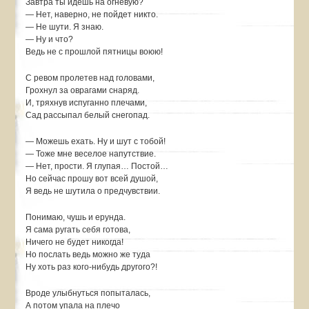
Завтра ты идешь на огневую?
— Нет, наверно, не пойдет никто.
— Не шути. Я знаю.
— Ну и что?
Ведь не с прошлой пятницы воюю!
С ревом пролетев над головами,
Грохнул за оврагами снаряд.
И, тряхнув испуганно плечами,
Сад рассыпал белый снегопад.
— Можешь ехать. Ну и шут с тобой!
— Тоже мне веселое напутствие.
— Нет, прости. Я глупая… Постой…
Но сейчас прошу вот всей душой,
Я ведь не шутила о предчувствии.
Понимаю, чушь и ерунда.
Я сама ругать себя готова,
Ничего не будет никогда!
Но послать ведь можно же туда
Ну хоть раз кого-нибудь другого?!
Вроде улыбнуться попыталась,
А потом упала на плечо