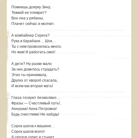
Помнишь доярку Зину,
Тяжкий ее плеврит?
Вон она у рябины,
Плачет сейчас и молчит.
А комбайнер Серега?
Рука в барабане… Шок…
Ты с ним провозилась много.
Но жив! И работать смог!
А дети? Ну разве мало
За них довелось страдать?
Этих ты принимала,
Других от хвороб спасала,
И всем как вторая мать!
Глаза тоскуют безмолвно…
Фразы:— Счастливый путь!..
Аннушка! Анна Петровна!
Будь счастлива! Не забудь!
Сорок шагов к машине…
Сорок шагов всего!
А сердце горит и стынет,