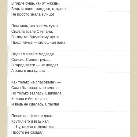
В горле сушь, как от жажды.
Ведь каждого, каждого, каждого
Не просто знала в лицо!
Помнишь, как восемь суток
Сидела возле Степана.
Взгляд по-бредовому жуток,
Предплечье — сплошная рана.
Поднял в тайге медведя.
Сепсис. Синеет рука…
В город везти — не доедет.
А рана в два кулака…
Как только не спасовала? —
Сама бы сказать не смогла.
Но только взялась. Сшивала,
Колола и бинтовала,
И ведь не сдалась. Спасла!
После профессор долго
Крутил его и вздыхал.
— Ну, милая комсомолка,
Просто не ожидал!