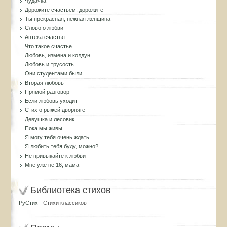
Чудачка
Дорожите счастьем, дорожите
Ты прекрасная, нежная женщина
Слово о любви
Аптека счастья
Что такое счастье
Любовь, измена и колдун
Любовь и трусость
Они студентами были
Вторая любовь
Прямой разговор
Если любовь уходит
Стих о рыжей дворняге
Девушка и лесовик
Пока мы живы
Я могу тебя очень ждать
Я любить тебя буду, можно?
Не привыкайте к любви
Мне уже не 16, мама
Библиотека стихов
РуСтих
- Стихи классиков