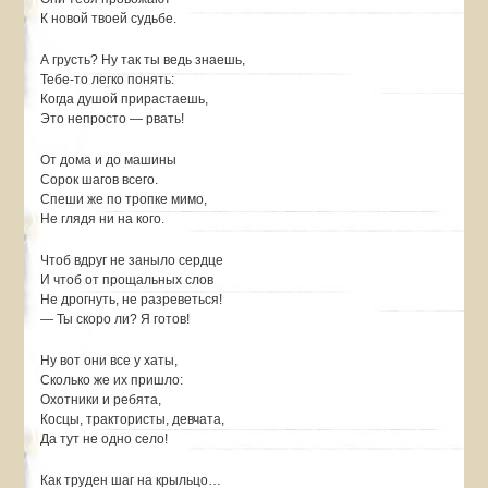
К новой твоей судьбе.
А грусть? Ну так ты ведь знаешь,
Тебе-то легко понять:
Когда душой прирастаешь,
Это непросто — рвать!
От дома и до машины
Сорок шагов всего.
Спеши же по тропке мимо,
Не глядя ни на кого.
Чтоб вдруг не заныло сердце
И чтоб от прощальных слов
Не дрогнуть, не разреветься!
— Ты скоро ли? Я готов!
Ну вот они все у хаты,
Сколько же их пришло:
Охотники и ребята,
Косцы, трактористы, девчата,
Да тут не одно село!
Как труден шаг на крыльцо…