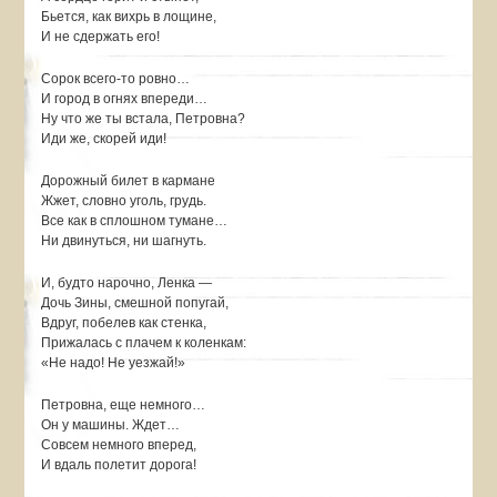
Бьется, как вихрь в лощине,
И не сдержать его!
Сорок всего-то ровно…
И город в огнях впереди…
Ну что же ты встала, Петровна?
Иди же, скорей иди!
Дорожный билет в кармане
Жжет, словно уголь, грудь.
Все как в сплошном тумане…
Ни двинуться, ни шагнуть.
И, будто нарочно, Ленка —
Дочь Зины, смешной попугай,
Вдруг, побелев как стенка,
Прижалась с плачем к коленкам:
«Не надо! Не уезжай!»
Петровна, еще немного…
Он у машины. Ждет…
Совсем немного вперед,
И вдаль полетит дорога!