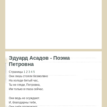
Эдуард Асадов - Поэма
Петровна
Страницы
1
2
3
4
5
Они лишь стояли безмолвно
На холоде битый час,
Ты не гляди, Петровна,
Им только в глаза сейчас.
Они ведь не осуждают.
И, благодарны тебе,
Они тебя провожают