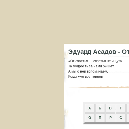
Эдуард Асадов - О
«От счастья — счастья не ищут».
Та мудрость за нами рыщет.
А мы о ней вспоминаем,
Когда уже все теряем.
A
Б
В
Г
О
П
Р
С