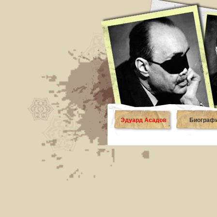
Эдуард Асадов
Биограф