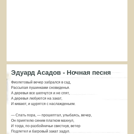
Эдуард Асадов - Ночная песня
Фиолетовый вечер забрался в сад,
Рассыпая пушинками сновиденья.
А деревья все шепчутся и не спят,
А деревья любуются на закат,
И кивают, и щурятся с наслажденьем.
— Спать пора, — прошептал, улыбаясь, вечер,
Он приятелю синим платком махнул,
И тогда, по-разбойничьи свистнув, ветер
Подлетел и багровый закат задул.