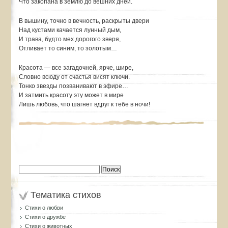
Что закопана в землю до вешних дней.
В вышину, точно в вечность, раскрыты двери
Над кустами качается лунный дым,
И трава, будто мех дорогого зверя,
Отливает то синим, то золотым…
Красота — все загадочней, ярче, шире,
Словно всюду от счастья висят ключи.
Тонко звезды позванивают в эфире…
И затмить красоту эту может в мире
Лишь любовь, что шагнет вдруг к тебе в ночи!
Найти:
Тематика стихов
Стихи о любви
Стихи о дружбе
Стихи о животных