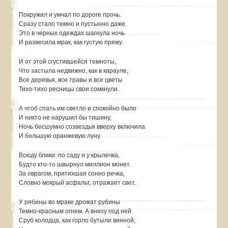
Покружил и умчал по дороге прочь.
Сразу стало темно и пустынно даже.
Это в черных одеждах шагнула ночь
И развесила мрак, как густую пряжу.
И от этой сгустившейся темноты,
Что застыла недвижно, как в карауле,
Все деревья, все травы и все цветы
Тихо-тихо ресницы свои сомкнули.
А чтоб спать им светло и спокойно было
И никто не нарушил бы тишину,
Ночь бесшумно созвездья вверху включила
И большую оранжевую луну.
Всюду блики: по саду и у крылечка,
Будто кто-то швырнул миллион монет.
За оврагом, притихшая сонно речка,
Словно мокрый асфальт, отражает свет.
У рябины во мраке дрожат рубины
Темно-красным огнем. А внизу под ней
Сруб колодца, как горло бутыли винной,