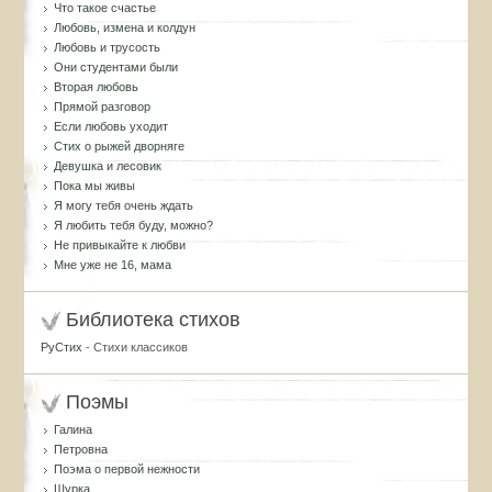
Что такое счастье
Любовь, измена и колдун
Любовь и трусость
Они студентами были
Вторая любовь
Прямой разговор
Если любовь уходит
Стих о рыжей дворняге
Девушка и лесовик
Пока мы живы
Я могу тебя очень ждать
Я любить тебя буду, можно?
Не привыкайте к любви
Мне уже не 16, мама
Библиотека стихов
РуСтих
- Стихи классиков
Поэмы
Галина
Петровна
Поэма о первой нежности
Шурка