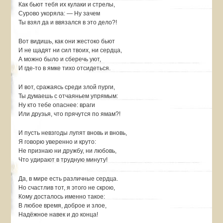
Как бьют тебя их кулаки и стрелы,
Сурово укоряла: — Ну зачем
Ты взял да и ввязался в это дело?!
Вот видишь, как они жестоко бьют
И не щадят ни сил твоих, ни сердца,
А можно было и сберечь уют,
И где-то в ямке тихо отсидеться.
И вот, сражаясь среди злой пурги,
Ты думаешь с отчаяньем упрямым:
Ну кто тебе опаснее: враги
Или друзья, что прячутся по ямам?!
И пусть невзгоды лупят вновь и вновь,
Я говорю уверенно и круто:
Не признаю ни дружбу, ни любовь,
Что удирают в трудную минуту!
Да, в мире есть различные сердца.
Но счастлив тот, я этого не скрою,
Кому досталось именно такое:
В любое время, доброе и злое,
Надёжное навек и до конца!