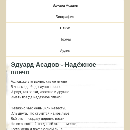
Эдуард Асадов
Биография
Стихи
Поэмы
Аудио
Эдуард Асадов - Надёжное
плечо
Ах, как же это важно, как же нужно
В час, когда беды лупят горячо
И рвут, как волки, яростно и дружно,
Иметь всегда надёжное плечо!
Неважно чьё: жены, или невесты,
Иль друга, что стучится на крыльце.
Всё это — сердцу дорогие вести.
Но всех важней, когда всё это — вместе,
Когда жена и друг в одном лице.