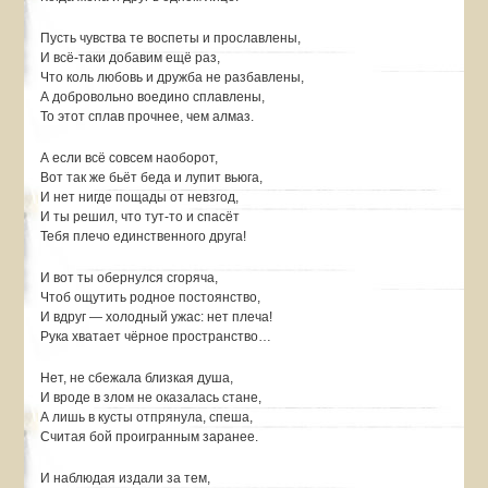
Пусть чувства те воспеты и прославлены,
И всё-таки добавим ещё раз,
Что коль любовь и дружба не разбавлены,
А добровольно воедино сплавлены,
То этот сплав прочнее, чем алмаз.
А если всё совсем наоборот,
Вот так же бьёт беда и лупит вьюга,
И нет нигде пощады от невзгод,
И ты решил, что тут-то и спасёт
Тебя плечо единственного друга!
И вот ты обернулся сгоряча,
Чтоб ощутить родное постоянство,
И вдруг — холодный ужас: нет плеча!
Рука хватает чёрное пространство…
Нет, не сбежала близкая душа,
И вроде в злом не оказалась стане,
А лишь в кусты отпрянула, спеша,
Считая бой проигранным заранее.
И наблюдая издали за тем,