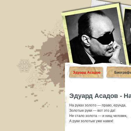
Эдуард Асадов
Биограф
Эдуард Асадов - На
На руках золото — право, ерунда,
Золотые руки — вот это да!
Не стало золота — и нищ человек,
А руки золотые уже навек!