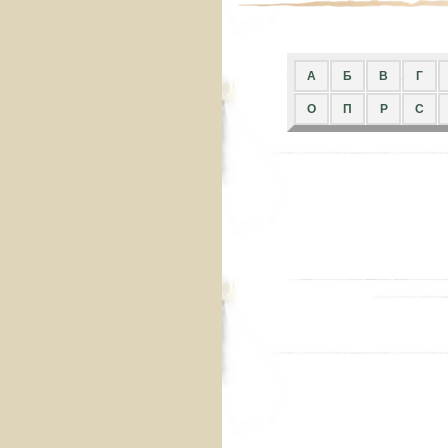
A
Б
В
Г
О
П
Р
С