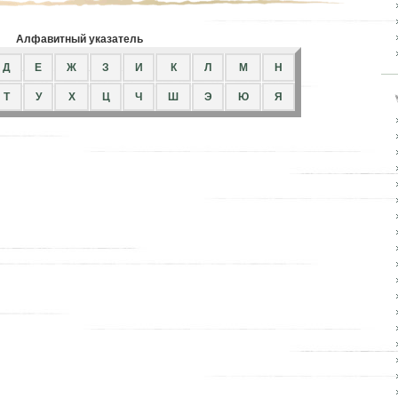
Алфавитный указатель
Д
Е
Ж
З
И
К
Л
М
Н
Т
У
Х
Ц
Ч
Ш
Э
Ю
Я