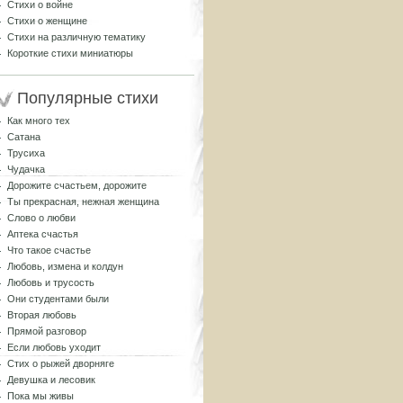
Стихи о войне
Стихи о женщине
Стихи на различную тематику
Короткие стихи миниатюры
Популярные стихи
Как много тех
Сатана
Трусиха
Чудачка
Дорожите счастьем, дорожите
Ты прекрасная, нежная женщина
Слово о любви
Аптека счастья
Что такое счастье
Любовь, измена и колдун
Любовь и трусость
Они студентами были
Вторая любовь
Прямой разговор
Если любовь уходит
Стих о рыжей дворняге
Девушка и лесовик
Пока мы живы