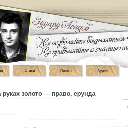
ия
Стихи
Поэмы
Аудио
 руках золото — право, ерунда