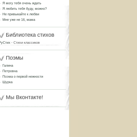
Я могу тебя очень ждать
Я любить тебя буду, можно?
Не привыкайте к любви
Мне уже не 16, мама
Библиотека стихов
РуСтих
- Стихи классиков
Поэмы
Галина
Петровна
Поэма о первой нежности
Шурка
Мы Вконтакте!