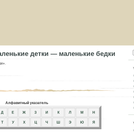
аленькие детки — маленькие бедки
и».
Алфавитный указатель
Д
Е
Ж
З
И
К
Л
М
Н
Т
У
Х
Ц
Ч
Ш
Э
Ю
Я