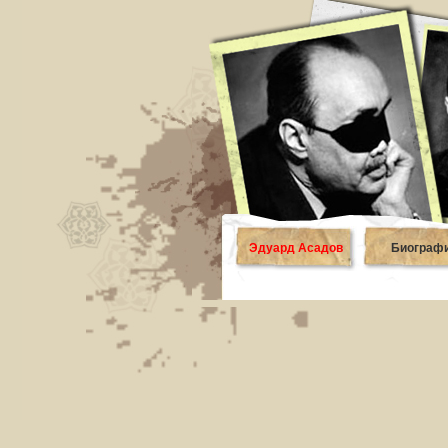
Эдуард Асадов
Биограф