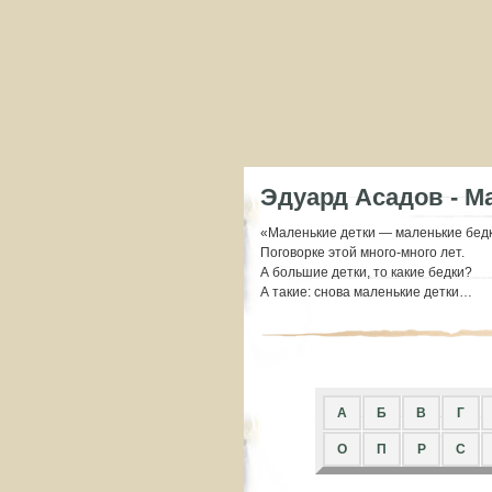
Эдуард Асадов - М
«Маленькие детки — маленькие бедк
Поговорке этой много-много лет.
А большие детки, то какие бедки?
А такие: снова маленькие детки…
A
Б
В
Г
О
П
Р
С