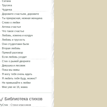
Сатана
Трусиха
Чудачка
Дорожите счастьем, дорожите
Ты прекрасная, нежная женщина
Слово о любви
Аптека счастья
Что такое счастье
Любовь, измена и колдун
Любовь и трусость
Они студентами были
Вторая любовь
Прямой разговор
Если любовь уходит
Стих о рыжей дворняге
Девушка и лесовик
Пока мы живы
Я могу тебя очень ждать
Я любить тебя буду, можно?
Не привыкайте к любви
Мне уже не 16, мама
Библиотека стихов
РуСтих
- Стихи классиков