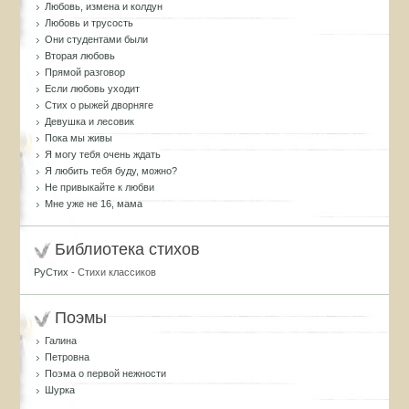
Любовь, измена и колдун
Любовь и трусость
Они студентами были
Вторая любовь
Прямой разговор
Если любовь уходит
Стих о рыжей дворняге
Девушка и лесовик
Пока мы живы
Я могу тебя очень ждать
Я любить тебя буду, можно?
Не привыкайте к любви
Мне уже не 16, мама
Библиотека стихов
РуСтих
- Стихи классиков
Поэмы
Галина
Петровна
Поэма о первой нежности
Шурка