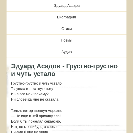
Эдуард Асадов
Биография
Стихи
Поэмы
Аудио
Эдуард Асадов - Грустно-грустно
и чуть устало
Грустно-грустно и чуть устало
Ты ушла в закатную тьму
И на все мои: почему?
Ни словечка мне не сказала.
Только ветер шепнул морозно:
— Не ищи в ней причину зла!
Если б ты пожелал серьезно,
Нет, не как-нибудь, а серьезно,
Никуда б она не ушла…