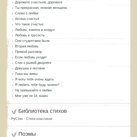
Дорожите счастьем, дорожите
Ты прекрасная, нежная женщина
Слово о любви
Аптека счастья
Что такое счастье
Любовь, измена и колдун
Любовь и трусость
Они студентами были
Вторая любовь
Прямой разговор
Если любовь уходит
Стих о рыжей дворняге
Девушка и лесовик
Пока мы живы
Я могу тебя очень ждать
Я любить тебя буду, можно?
Не привыкайте к любви
Мне уже не 16, мама
Библиотека стихов
РуСтих
- Стихи классиков
Поэмы