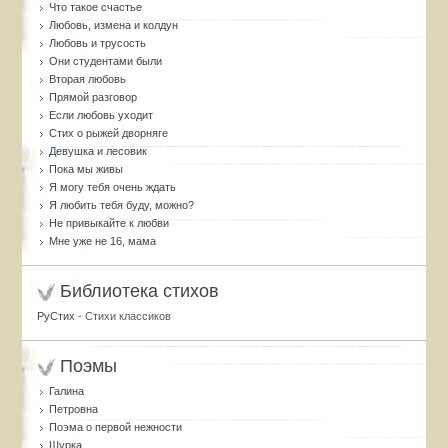
Что такое счастье
Любовь, измена и колдун
Любовь и трусость
Они студентами были
Вторая любовь
Прямой разговор
Если любовь уходит
Стих о рыжей дворняге
Девушка и лесовик
Пока мы живы
Я могу тебя очень ждать
Я любить тебя буду, можно?
Не привыкайте к любви
Мне уже не 16, мама
Библиотека стихов
РуСтих
- Стихи классиков
Поэмы
Галина
Петровна
Поэма о первой нежности
Шурка