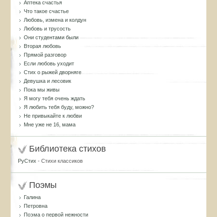
Аптека счастья
Что такое счастье
Любовь, измена и колдун
Любовь и трусость
Они студентами были
Вторая любовь
Прямой разговор
Если любовь уходит
Стих о рыжей дворняге
Девушка и лесовик
Пока мы живы
Я могу тебя очень ждать
Я любить тебя буду, можно?
Не привыкайте к любви
Мне уже не 16, мама
Библиотека стихов
РуСтих
- Стихи классиков
Поэмы
Галина
Петровна
Поэма о первой нежности