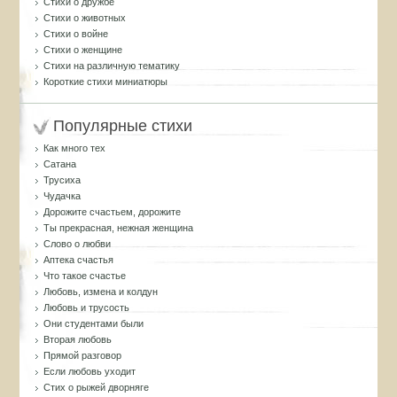
Стихи о дружбе
Стихи о животных
Стихи о войне
Стихи о женщине
Стихи на различную тематику
Короткие стихи миниатюры
Популярные стихи
Как много тех
Сатана
Трусиха
Чудачка
Дорожите счастьем, дорожите
Ты прекрасная, нежная женщина
Слово о любви
Аптека счастья
Что такое счастье
Любовь, измена и колдун
Любовь и трусость
Они студентами были
Вторая любовь
Прямой разговор
Если любовь уходит
Стих о рыжей дворняге