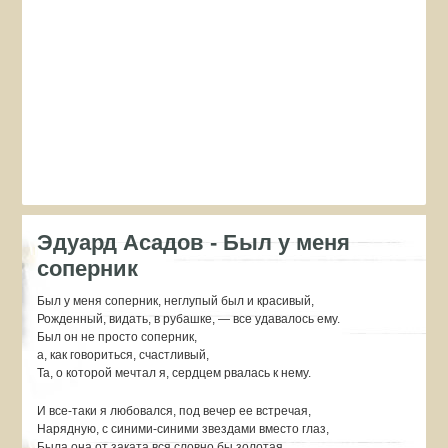
Эдуард Асадов - Был у меня
соперник
Был у меня соперник, неглупый был и красивый,
Рожденный, видать, в рубашке, — все удавалось ему.
Был он не просто соперник,
а, как говориться, счастливый,
Та, о которой мечтал я, сердцем рвалась к нему.
И все-таки я любовался, под вечер ее встречая,
Нарядную, с синими-синими звездами вместо глаз,
Была она от заката вся словно бы золотая,