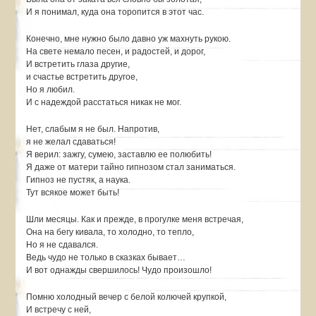
И я понимал, куда она торопится в этот час.
Конечно, мне нужно было давно уж махнуть рукою.
На свете немало песен, и радостей, и дорог,
И встретить глаза другие,
и счастье встретить другое,
Но я любил.
И с надеждой расстаться никак не мог.
Нет, слабым я не был. Напротив,
я не желал сдаваться!
Я верил: зажгу, сумею, заставлю ее полюбить!
Я даже от матери тайно гипнозом стал заниматься.
Гипноз не пустяк, а наука.
Тут всякое может быть!
Шли месяцы. Как и прежде, в прогулке меня встречая,
Она на бегу кивала, то холодно, то тепло,
Но я не сдавался.
Ведь чудо не только в сказках бывает…
И вот однажды свершилось! Чудо произошло!
Помню холодный вечер с белой колючей крупкой,
И встречу с ней,