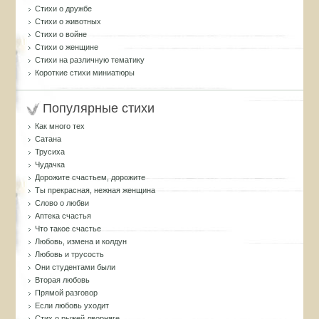
Стихи о дружбе
Стихи о животных
Стихи о войне
Стихи о женщине
Стихи на различную тематику
Короткие стихи миниатюры
Популярные стихи
Как много тех
Сатана
Трусиха
Чудачка
Дорожите счастьем, дорожите
Ты прекрасная, нежная женщина
Слово о любви
Аптека счастья
Что такое счастье
Любовь, измена и колдун
Любовь и трусость
Они студентами были
Вторая любовь
Прямой разговор
Если любовь уходит
Стих о рыжей дворняге