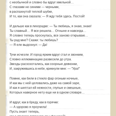
с необычной и словно бы вдруг хмельной…
С глазами не синими — черными,
в распахнутой теплой шубке,
И то, как она сказала: — Я жду тебя здесь. Постой!
И дальше как в лихорадке: — Ты любишь, я знаю, знаю!
Ты славный… Я все решила… Отныне и навсегда…
Я словно теперь проснулась, все заново открываю…
Ты рад мне? Скажи: ты любишь?
— Я еле выдохнул: — Да!
Тучи исчезли. И город ярким вдруг стал и звонким,
Словно иллюминацию развесили до утра.
Звезды расхохотались, как озорные девчонки,
И, закружившись в небе, крикнули мне: — "Ура!"
Помню, как били в стекло фар огоньки ночные,
И как мы с ней целовались даже на самой заре,
И как я шептал ей нежности, глупые и смешные,
Которых наверное нету еще ни в одном словаре…
И вдруг, как в бреду, как в горячке:
— А здорово я проучила!
Пусть знает теперь,